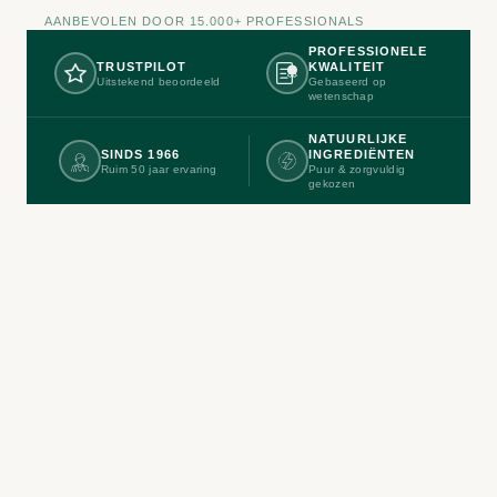
AANBEVOLEN DOOR 15.000+ PROFESSIONALS
PROFESSIONELE
TRUSTPILOT
KWALITEIT
Uitstekend beoordeeld
Gebaseerd op
wetenschap
NATUURLIJKE
SINDS 1966
INGREDIËNTEN
Ruim 50 jaar ervaring
Puur & zorgvuldig
gekozen