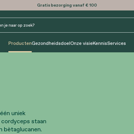
Gratis
bezorging vanaf € 100
Producten
Gezondheidsdoel
Onze visie
Kennis
Services
één uniek
n cordyceps staan
an bètaglucanen.