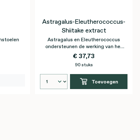
Astragalus-Eleutherococcus-
Shiitake extract
nstoelen
Astragalus en Eleutherococcus
ondersteunen de werking van het
immuunsysteem*
€ 37,73
90 stuks
Toevoegen