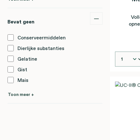
Vol
Bevat geen
opne
spoore
Conserveermiddelen
Dierlijke substanties
Gelatine
Gist
Mais
Toon meer +