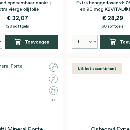
oed opneembaar dankzij
Extra hooggedoseerd: 7
tra vierge olijfolie
en 90 mcg K2VITAL® i
vergine olijfolie
€ 32,07
€ 28,29
120 softgels
60 softgels
Toevoegen
Toe
Uit het assortiment
4
lti Mineral Forte
Osteonyl Expe