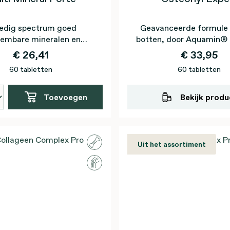
ledig spectrum goed
Geavanceerde formule 
embare mineralen en
botten, door Aquamin® 
lementen voor elke dag
D3, K2VITAL®, magnesi
€ 26,41
€ 33,95
en mangaan
60 tabletten
60 tabletten
Toevoegen
Bekijk produ
Uit het assortiment