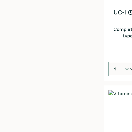
UC-II®
Complet
type
zorg