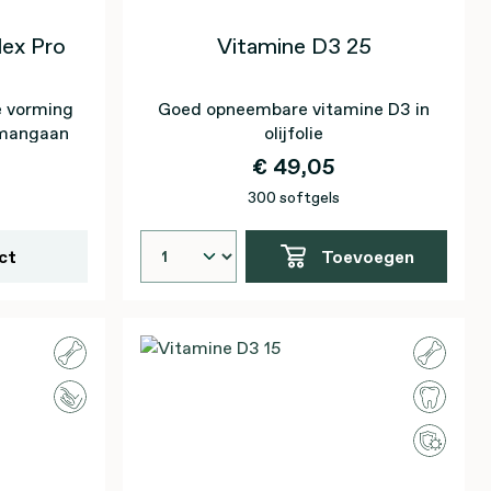
ex Pro
Vitamine D3 25
e vorming
Goed opneembare vitamine D3 in
j mangaan
olijfolie
€ 49,05
300 softgels
ct
Toevoegen