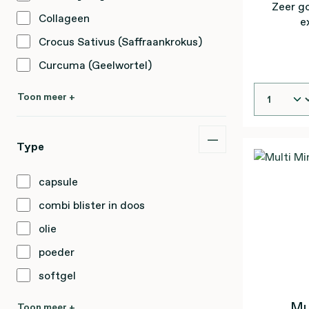
Zeer g
Collageen
ex
Crocus Sativus (Saffraankrokus)
Curcuma (Geelwortel)
Toon meer +
Type
capsule
combi blister in doos
olie
poeder
softgel
Mu
Toon meer +