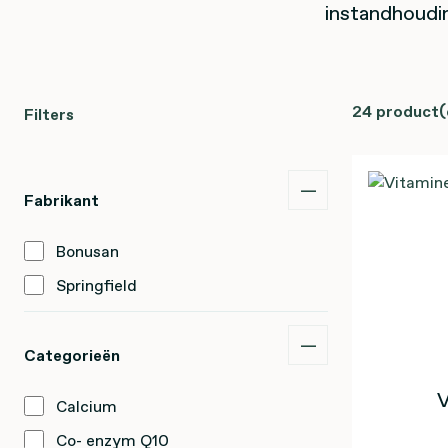
instandhoudi
24 product(
Filters
Fabrikant
Bonusan
Springfield
Categorieën
V
Calcium
Co- enzym Q10