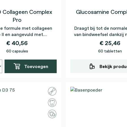
 Collageen Complex
Glucosamine Compl
Pro
e formule met collageen
Draagt bij tot de normal
 II en aangevuld met
van bindweefsel dankzi
vuldig geselecteerde
€ 40,56
€ 25,46
nutriënten
60 capsules
60 tabletten
Toevoegen
Bekijk produ