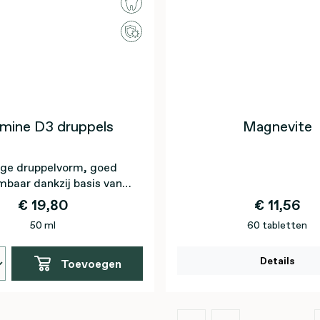
amine D3 druppels
Magnevite
ge druppelvorm, goed
baar dankzij basis van
olijfolie
€ 19,80
€ 11,56
50 ml
60 tabletten
Details
Toevoegen