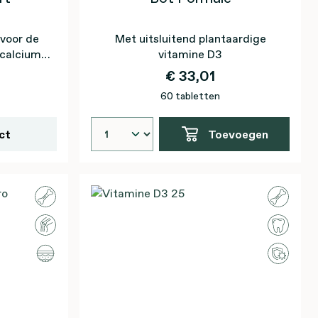
voor de
Met uitsluitend plantaardige
calcium,
vitamine D3
um, zink
€ 33,01
60 tabletten
ct
Toevoegen