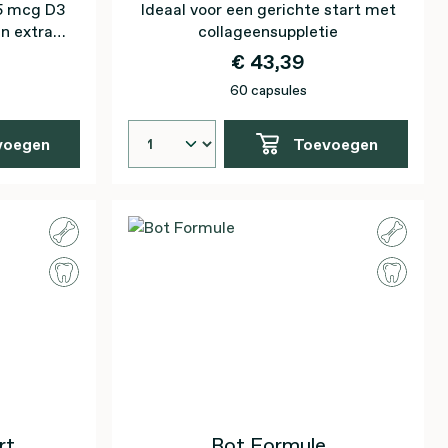
5 mcg D3
Ideaal voor een gerichte start met
n extra
collageensuppletie
€ 43,39
60 capsules
voegen
Toevoegen
rt
Bot Formule