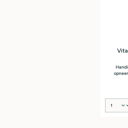
Vit
Handi
opneem