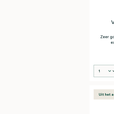
V
Zeer g
ex
Uit het 