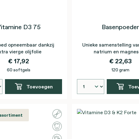
itamine D3 75
Basenpoeder
oed opneembaar dankzij
Unieke samenstelling va
tra vierge olijfolie
natrium en magne
€ 17,92
€ 22,63
60 softgels
120 gram
Toevoegen
Toe
assortiment