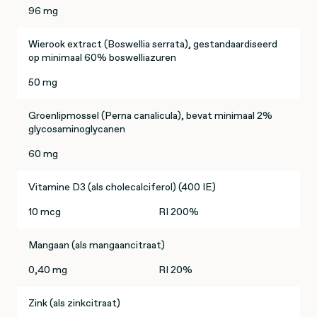
96 mg
Wierook extract (Boswellia serrata), gestandaardiseerd
op minimaal 60% boswelliazuren
50 mg
Groenlipmossel (Perna canalicula), bevat minimaal 2%
glycosaminoglycanen
60 mg
Vitamine D3 (als cholecalciferol) (400 IE)
10 mcg
RI 200%
Mangaan (als mangaancitraat)
0,40 mg
RI 20%
Zink (als zinkcitraat)