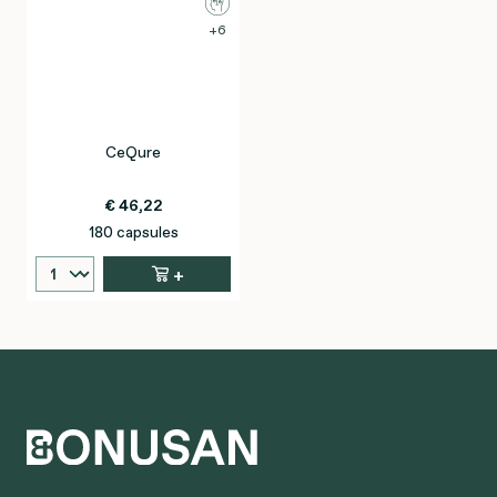
6
CeQure
€ 46,22
180 capsules
+