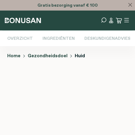
Gratis
bezorging vanaf € 100
OVERZICHT
INGREDIËNTEN
DESKUNDIGENADVIES
Home
Gezondheidsdoel
Huid
Afbeeldingengalerij overslaan