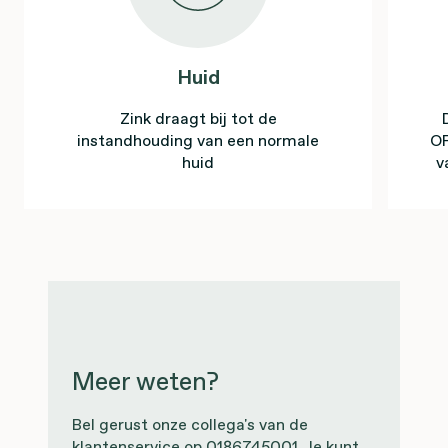
Huid
Zink draagt bij tot de
instandhouding van een normale
OP
huid
v
Meer weten?
Bel gerust onze collega's van de
klantenservice op 0186745001. Je kunt