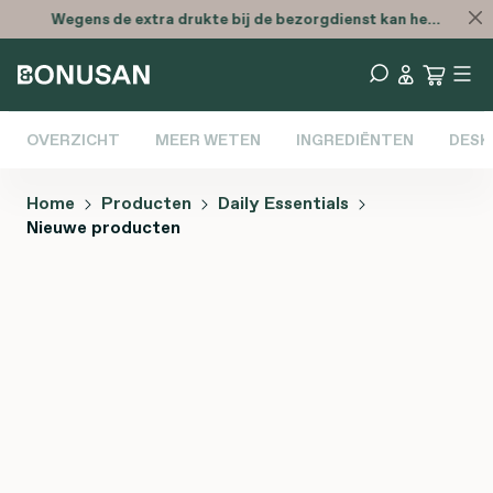
Wegens de extra drukte bij de bezorgdienst kan het zijn dat je bestelling later is
OVERZICHT
MEER WETEN
INGREDIËNTEN
DESK
Home
Producten
Daily Essentials
Nieuwe producten
Afbeeldingengalerij overslaan