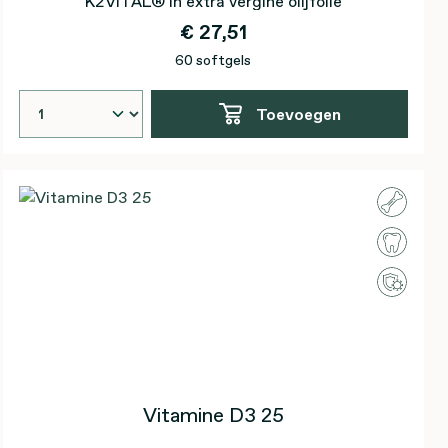
K2VITAL® in extra vergine olijfolie
€ 27,51
60 softgels
Toevoegen
Vitamine D3 25