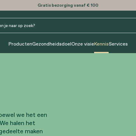
Gratis
bezorging vanaf € 100
Producten
Gezondheidsdoel
Onze visie
Kennis
Services
Hoewel we het een
 We halen het
 gedeelte maken