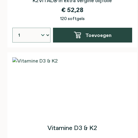
K2VITAL® in extra vergine olijfolie
€ 52,28
120 softgels
Toevoegen
Vitamine D3 & K2