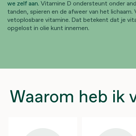
we zelf aan.
Vitamine D ondersteunt onder and
tanden, spieren en de afweer van het lichaam. 
vetoplosbare vitamine. Dat betekent dat je vi
opgelost in olie kunt innemen.
Waarom heb ik v