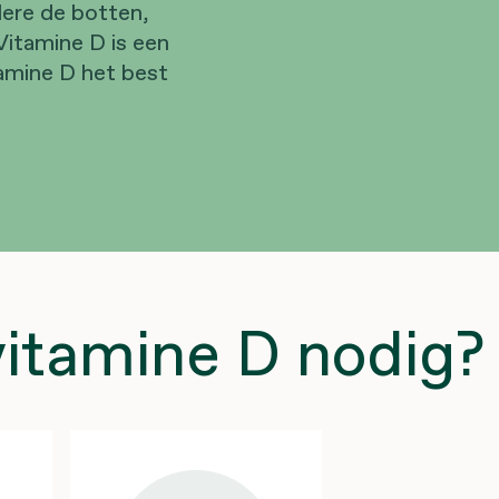
ere de botten,
Vitamine D is een
tamine D het best
itamine D nodig?