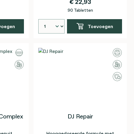
€ 22,93
90 Tabletten
voegen
Toevoegen
 Complex
DJ Repair
nenuit,
Hooggedoseerde formule met