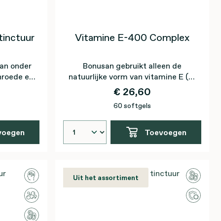
inctuur
Vitamine E-400 Complex
an onder
Bonusan gebruikt alleen de
nroede en
natuurlijke vorm van vitamine E (d-
alfa-tocoferol)
€ 26,60
60 softgels
voegen
Toevoegen
Uit het assortiment