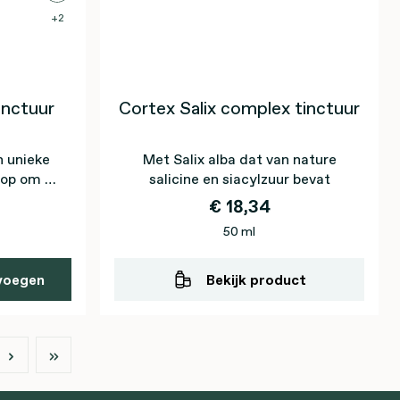
2
inctuur
Cortex Salix complex tinctuur
 unieke
Met Salix alba dat van nature
hop om de
salicine en siacylzuur bevat
eunen*
€ 18,34
50 ml
voegen
Bekijk product
na