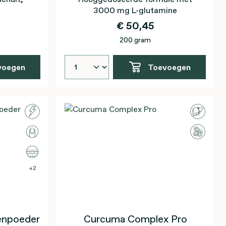
3000 mg L-glutamine
€ 50,45
200 gram
voegen
Toevoegen
2
enpoeder
Curcuma Complex Pro