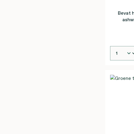
Bevat 
ashw
magn