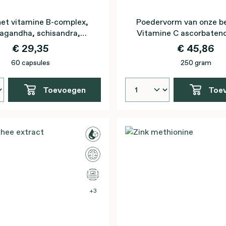
het vitamine B-complex,
Poedervorm van onze be
agandha, schisandra,
Vitamine C ascorbaten
esium én vitamine C
€ 29,35
€ 45,86
60 capsules
250 gram
Toevoegen
Toe
3