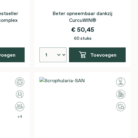
stseller
Beter opneembaar dankzij
complex
CurcuWIN®
€ 50,45
60 stuks
voegen
Toevoegen
4