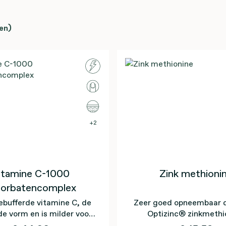
en)
2
itamine C-1000
Zink methioni
corbatencomplex
ebufferde vitamine C, de
Zeer goed opneembaar da
e vorm en is milder voor
Optizinc® zinkmethi
de tanden