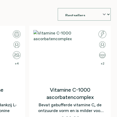
4
2
ne
Vitamine C-1000
ascorbatencomplex
nkzij L-
Bevat gebufferde vitamine C, de
onine
ontzuurde vorm en is milder voor
de tanden