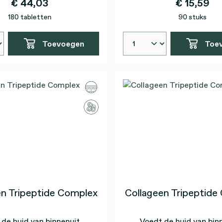
€ 44,03
€ 15,59
180 tabletten
90 stuks
Toevoegen
Toe
en Tripeptide Complex
Collageen Tripeptide
de huid van binnenuit,
Voedt de huid van bin