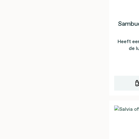
Sambuc
Heeft ee
de 