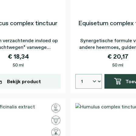
us complex tinctuur
Equisetum complex t
n verzachtende invloed op
Synergetische formule v
luchtwegen* vanwege
andere heermoes, gulde
Sambucus
kattensnor
€ 18,34
€ 20,17
50 ml
50 ml
Bekijk product
Toe