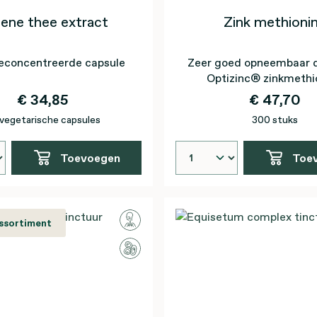
ene thee extract
Zink methioni
econcentreerde capsule
Zeer goed opneembaar da
Optizinc® zinkmethi
€ 34,85
€ 47,70
vegetarische capsules
300 stuks
Toevoegen
Toe
assortiment