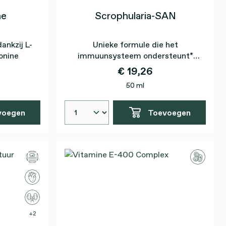
ne
Scrophularia-SAN
nkzij L-
Unieke formule die het
onine
immuunsysteem ondersteunt*
door Betula en Solidago
€ 19,26
50 ml
voegen
Toevoegen
2