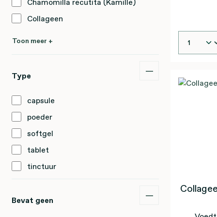
Chamomilla recutita (Kamille)
Collageen
Toon meer +
Type
capsule
poeder
softgel
tablet
tinctuur
Collage
Bevat geen
Voedt 