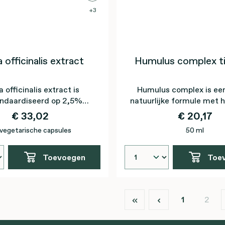
3
a officinalis extract
Humulus complex t
a officinalis extract is
Humulus complex is een
ndaardiseerd op 2,5%
natuurlijke formule met 
rozemarijnzuur
nachtrust te onderst
€ 33,02
€ 20,17
vegetarische capsules
50 ml
Toevoegen
Toe
Pagina
Pagi
1
2