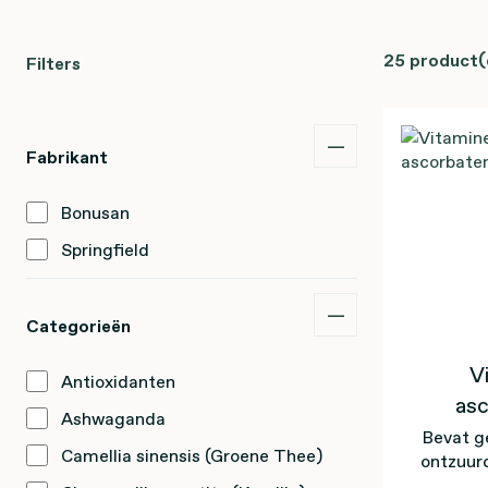
25 product(
Filters
Fabrikant
Bonusan
Springfield
Categorieën
V
Antioxidanten
as
Ashwaganda
Bevat g
Camellia sinensis (Groene Thee)
ontzuurd