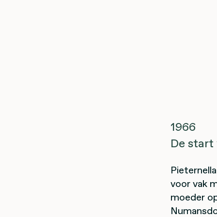
1966
De start
Pieternell
voor vak me
moeder op 
Numansdorp