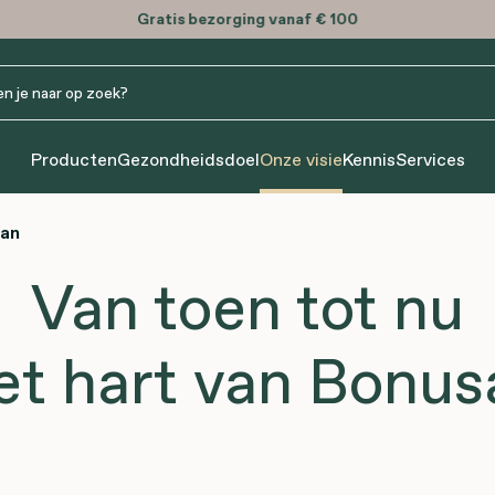
Gratis
bezorging vanaf € 100
Producten
Gezondheidsdoel
Onze visie
Kennis
Services
san
Van toen tot nu
et hart van Bonus