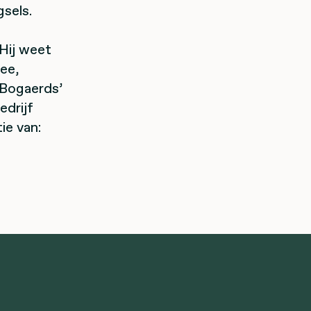
sels.
 Hij weet
hee,
. Bogaerds’
edrijf
ie van: