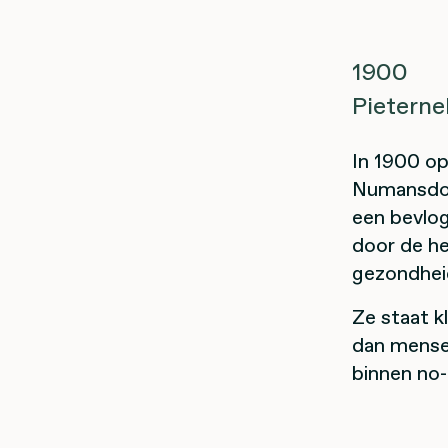
1900
Pieterne
In 1900 op
Numansdorp
een bevlo
door de he
gezondhei
Ze staat k
dan mensen
binnen no-