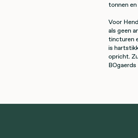
tonnen en 
Voor Hendr
als geen a
tincturen 
is hartstik
opricht. Z
BOgaerds