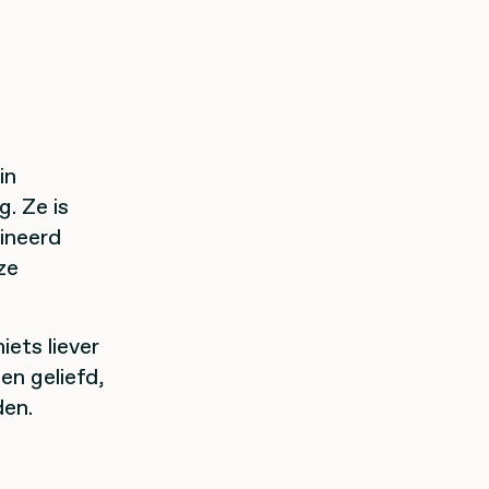
in
. Ze is
ineerd
ze
iets liever
en geliefd,
den.