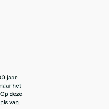
00 jaar
 maar het
. Op deze
enis van