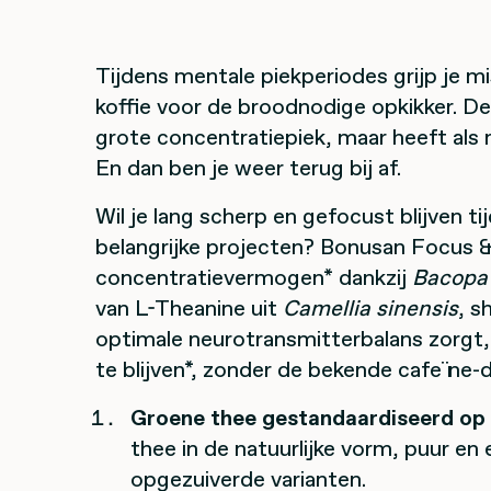
Tijdens mentale piekperiodes grijp je m
koffie voor de broodnodige opkikker. De
grote concentratiepiek, maar heeft als n
En dan ben je weer terug bij af.
Wil je lang scherp en gefocust blijven t
belangrijke projecten? Bonusan Focus &
concentratievermogen* dankzij
B
acopa
van L-Theanine uit
Camellia
sinensis
, s
optimale neurotransmitterbalans zorgt, 
te blijven*, zonder de bekende cafeïne-d
Groene thee gestandaardiseerd op 
thee in de natuurlijke vorm, puur en 
opgezuiverde varianten.