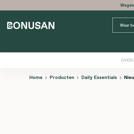
Wegens
OVER
Home
Producten
Daily Essentials
Nie
Afbeeldingengalerij overslaan