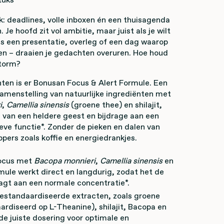
k: deadlines, volle inboxen én een thuisagenda
n. Je hoofd zit vol ambitie, maar juist als je wilt
ns een presentatie, overleg of een dag waarop
en – draaien je gedachten overuren. Hoe houd
storm?
en is er Bonusan Focus & Alert Formule. Een
menstelling van natuurlijke ingrediënten met
i
,
Camellia sinensis
(groene thee) en shilajit,
 van een heldere geest en bijdrage aan een
eve functie*. Zonder de pieken en dalen van
pers zoals koffie en energiedrankjes.
focus met
Bacopa monnieri
,
Camellia sinensis
en
ormule werkt direct en langdurig, zodat het de
aagt aan een normale concentratie*.
gestandaardiseerde extracten, zoals groene
ardiseerd op L-Theanine), shilajit, Bacopa en
de juiste dosering voor optimale en