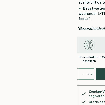
evenwichtige w
Bevat weten
waaronder L-Th
focus*.
*Gezondheidscla
Concentratie en
G
geheugen
Zondag-Vr
dag verz
Gratis be