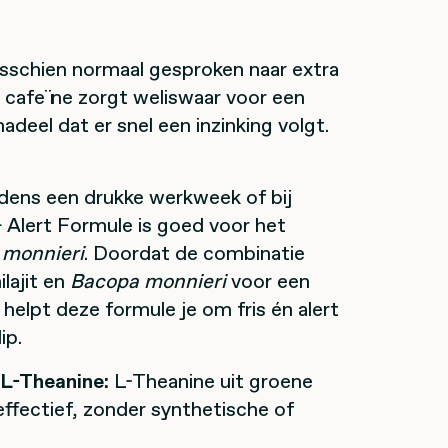
isschien normaal gesproken naar extra
 cafeïne zorgt weliswaar voor een
adeel dat er snel een inzinking volgt.
ijdens een drukke werkweek of bij
 Alert Formule
is goed voor het
monnieri
. Doordat de combinatie
hilajit en
B
acopa
monnieri
voor een
helpt deze formule je om fris én alert
ip.
L-Theanine:
L-Theanine uit groene
effectief, zonder synthetische of