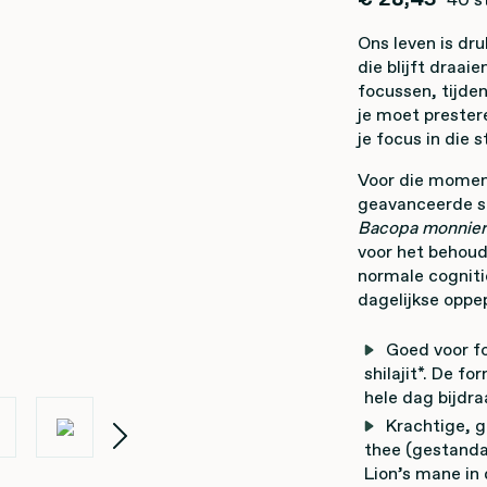
Ons leven is dru
die blijft draaie
focussen, tijde
je moet prester
je focus in die 
Voor die moment
geavanceerde sa
Bacopa monnier
voor het behoud
normale cogniti
dagelijkse oppep
Goed voor 
shilajit*. De f
hele dag bijdr
Krachtige, 
thee (gestanda
Lion’s mane in 