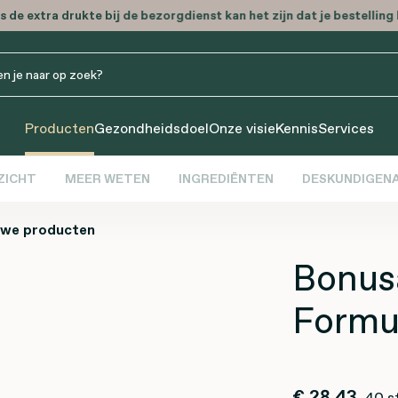
 de extra drukte bij de bezorgdienst kan het zijn dat je bestelling l
Producten
Gezondheidsdoel
Onze visie
Kennis
Services
ZICHT
MEER WETEN
INGREDIËNTEN
DESKUNDIGENA
uwe producten
Bonus
Formu
€ 28,43
40 s