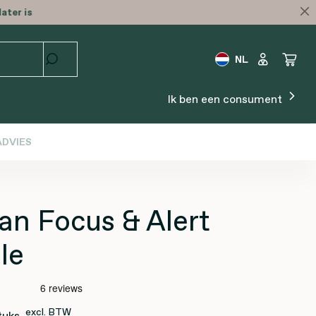
ater is
NL
Ik ben een consument
DVIES
an Focus & Alert
le
excl. BTW
tuks