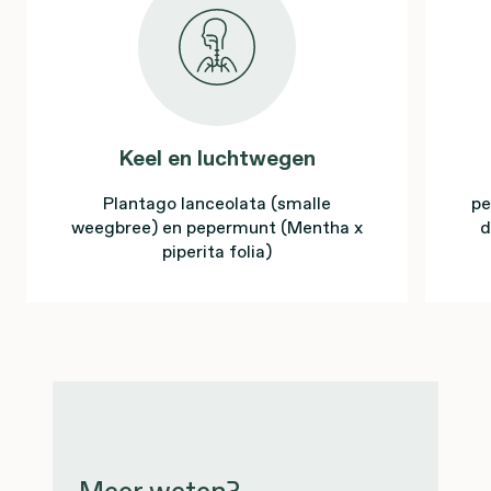
Keel en luchtwegen
Plantago lanceolata (smalle
pe
weegbree) en pepermunt (Mentha x
d
piperita folia)