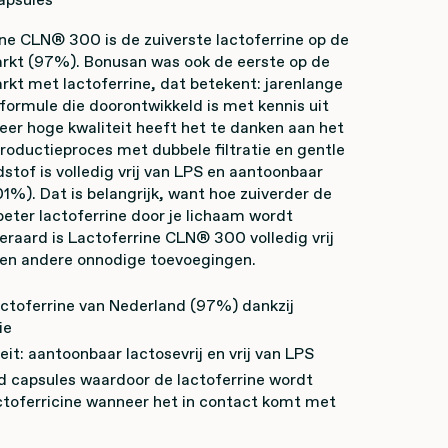
ne CLN® 300 is de zuiverste lactoferrine op de
rkt (97%). Bonusan was ook de eerste op de
kt met lactoferrine, dat betekent: jarenlange
 formule die doorontwikkeld is met kennis uit
zeer hoge kwaliteit heeft het te danken aan het
oductieproces met dubbele filtratie en gentle
stof is volledig vrij van LPS en aantoonbaar
01%). Dat is belangrijk, want hoe zuiverder de
beter lactoferrine door je lichaam wordt
raard is Lactoferrine CLN® 300 volledig vrij
 en andere onnodige toevoegingen.
actoferrine van Nederland (97%) dankzij
ie
eit: aantoonbaar lactosevrij en vrij van LPS
d capsules waardoor de lactoferrine wordt
ctoferricine wanneer het in contact komt met