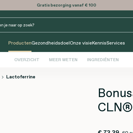
Producten
Gezondheidsdoel
Onze visie
Kennis
Services
OVERZICHT
MEER WETEN
INGREDIËNTEN
Lactoferrine
Bonus
CLN®
€ 73,39
60 c