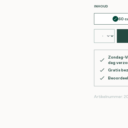
SELECTEER
INHOUD
60 c
Zondag-Vr
dag verz
Gratis be
Beoordeel
Artikelnummer:
2