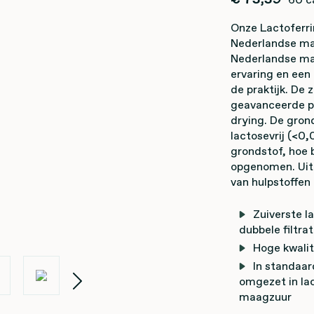
Onze Lactoferri
Nederlandse ma
Nederlandse mar
ervaring en een
de praktijk. De 
geavanceerde pr
drying. De grond
lactosevrij (<0,
grondstof, hoe 
opgenomen. Uite
van hulpstoffen
Zuiverste l
dubbele filtrat
Hoge kwalit
In standaar
omgezet in la
maagzuur