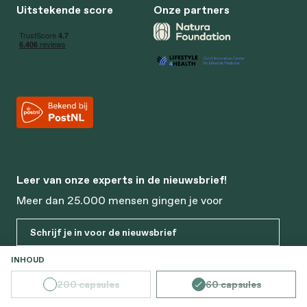
Uitstekende score
Onze partners
Leer van onze experts in de nieuwsbrief!
Meer dan 25.000 mensen gingen je voor
Schrijf je in voor de nieuwsbrief
SELECTEER
INHOUD
200 capsules
60 capsules
(Deze optie is momenteel niet beschikbaar.)
(Deze optie is mome