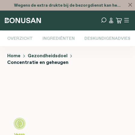
Wegens de extra drukte bij de bezorgdienst kan het zijn dat je bestelling later is
OVERZICHT
INGREDIËNTEN
DESKUNDIGENADVIES
Home
Gezondheidsdoel
Concentratie en geheugen
Afbeeldingengalerij overslaan
Vegan