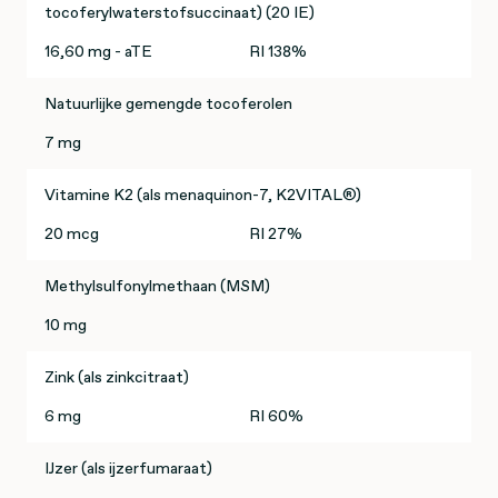
tocoferylwaterstofsuccinaat) (20 IE)
16,60 mg - aTE
RI 138%
Natuurlijke gemengde tocoferolen
7 mg
Vitamine K2 (als menaquinon-7, K2VITAL®)
20 mcg
RI 27%
Methylsulfonylmethaan (MSM)
10 mg
Zink (als zinkcitraat)
6 mg
RI 60%
IJzer (als ijzerfumaraat)