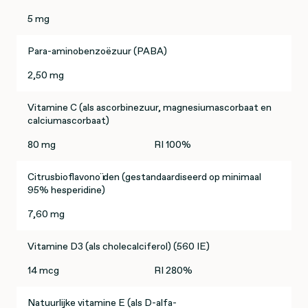
5 mg
Para-aminobenzoëzuur (PABA)
2,50 mg
Vitamine C (als ascorbinezuur, magnesiumascorbaat en
calciumascorbaat)
80 mg
RI 100%
Citrusbioflavonoïden (gestandaardiseerd op minimaal
95% hesperidine)
7,60 mg
Vitamine D3 (als cholecalciferol) (560 IE)
14 mcg
RI 280%
Natuurlijke vitamine E (als D-alfa-