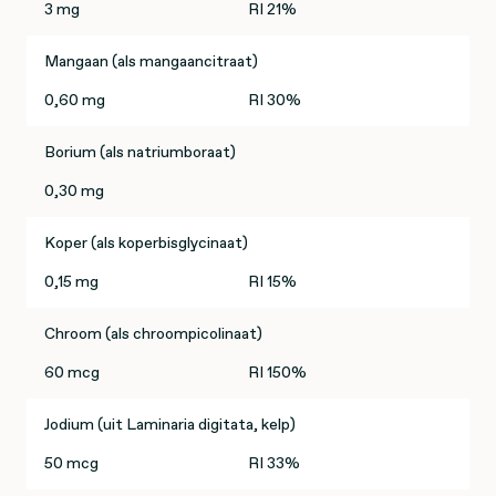
3 mg
RI 21%
Mangaan (als mangaancitraat)
0,60 mg
RI 30%
Borium (als natriumboraat)
0,30 mg
Koper (als koperbisglycinaat)
0,15 mg
RI 15%
Chroom (als chroompicolinaat)
60 mcg
RI 150%
Jodium (uit Laminaria digitata, kelp)
50 mcg
RI 33%