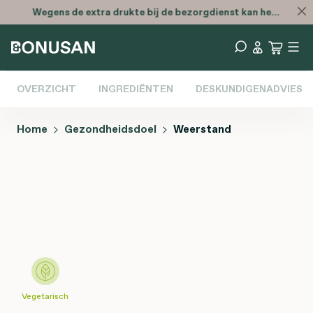
Wegens de extra drukte bij de bezorgdienst kan het zijn dat je bestelling later is
OVERZICHT
INGREDIËNTEN
DESKUNDIGENADVIES
Home
Gezondheidsdoel
Weerstand
Afbeeldingengalerij overslaan
Vegetarisch