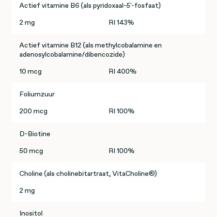
Actief vitamine B6 (als pyridoxaal-5'-fosfaat)
2 mg
RI 143%
Actief vitamine B12 (als methylcobalamine en
adenosylcobalamine/dibencozide)
10 mcg
RI 400%
Foliumzuur
200 mcg
RI 100%
D-Biotine
50 mcg
RI 100%
Choline (als cholinebitartraat, VitaCholine®)
2 mg
Inositol