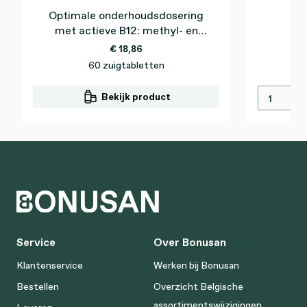
Optimale onderhoudsdosering
Un
met actieve B12: methyl- en
m
adenosylcobalamine
€ 18,86
60 zuigtabletten
Bekijk product
Service
Over Bonusan
Klantenservice
Werken bij Bonusan
Bestellen
Overzicht Belgische
assortimentswijzigingen