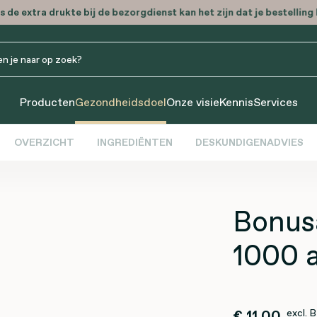
 de extra drukte bij de bezorgdienst kan het zijn dat je bestelling l
Producten
Gezondheidsdoel
Onze visie
Kennis
Services
OVERZICHT
INGREDIËNTEN
DESKUNDIGENADVIES
Bonus
1000 
€ 11,00
excl.