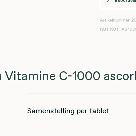
Beoordeel
Artikelnummer:
20
NUT
NUT_AS 108
n Vitamine C-1000 asco
Samenstelling per tablet