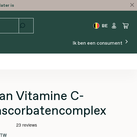
ater is
BE
Ik ben een consument
an Vitamine C-
ascorbatencomplex
 BTW