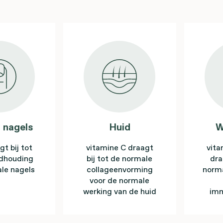
 nagels
Huid
W
gt bij tot
vitamine C draagt
vita
ndhouding
bij tot de normale
dra
le nagels
collageenvorming
norma
voor de normale
werking van de huid
im