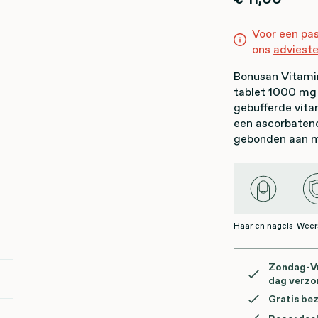
Voor een pa
ons
adviest
Bonusan Vitami
tablet 1000 mg
gebufferde vita
een ascorbatenc
gebonden aan m
Haar en nagels
Weer
Zondag-Vr
dag verz
Gratis be