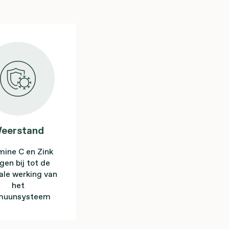
eerstand
mine C en Zink
gen bij tot de
le werking van
het
muunsysteem