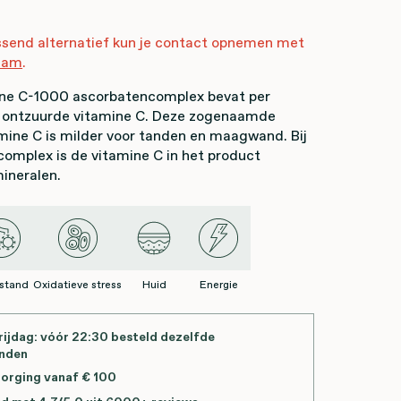
ssend alternatief kun je contact opnemen met
eam
.
ne C-1000 ascorbatencomplex bevat per
 ontzuurde vitamine C. Deze zogenaamde
mine C is milder voor tanden en maagwand. Bij
omplex is de vitamine C in het product
ineralen.
stand
Oxidatieve stress
Huid
Energie
ijdag: vóór 22:30 besteld dezelfde
onden
zorging vanaf € 100