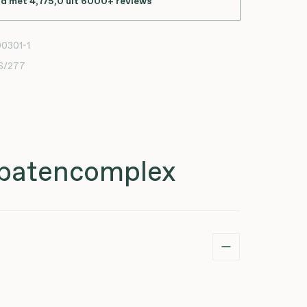
d met 4,7/5,0 uit 6000+ reviews
0301-1
6/277
rbatencomplex