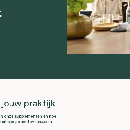
p
st
jouw praktijk
van onze supplementen en hoe
pecifieke patiëntencasussen.