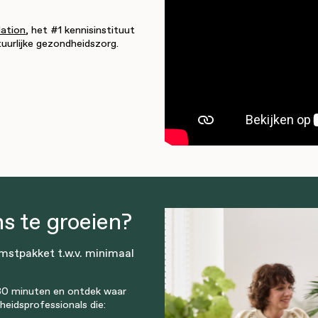
ation
, het #1 kennisinstituut
uurlijke gezondheidszorg.
s te groeien?
mstpakket t.w.v. minimaal
n 30 minuten en ontdek waar
eidsprofessionals die: