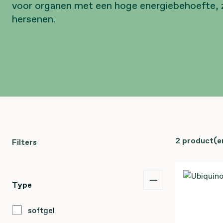
voor organen met een hoge energiebehoefte, z
hersenen.
2 product(e
Filters
Type
softgel