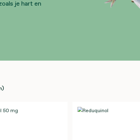
oals je hart en
n)