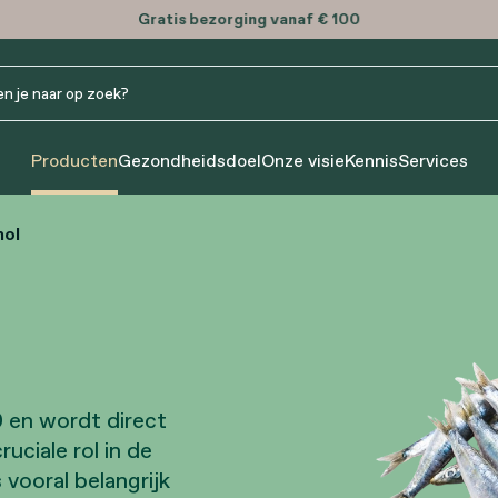
Gratis
bezorging vanaf € 100
Producten
Gezondheidsdoel
Onze visie
Kennis
Services
nol
 en wordt direct
ciale rol in de
vooral belangrijk