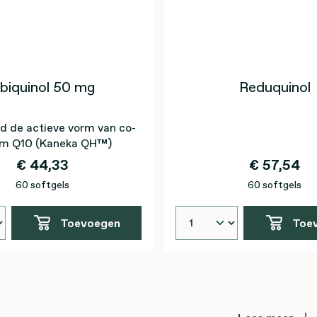
biquinol 50 mg
Reduquinol
nd de actieve vorm van co-
m Q10 (Kaneka QH™)
€ 44,33
€ 57,54
60 softgels
60 softgels
Toevoegen
Toe