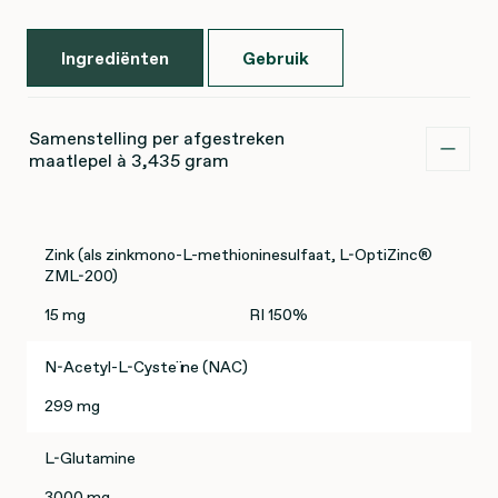
Ingrediënten
Gebruik
Samenstelling per afgestreken
maatlepel à 3,435 gram
Zink (als zinkmono-L-methioninesulfaat, L-OptiZinc®
ZML-200)
15 mg
RI 150%
N-Acetyl-L-Cysteïne (NAC)
299 mg
L-Glutamine
3000 mg