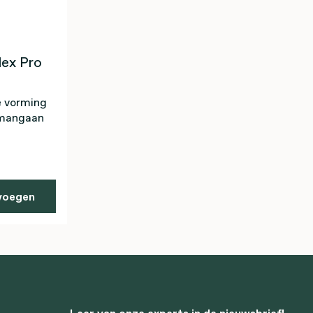
ex Pro
e vorming
j mangaan
voegen