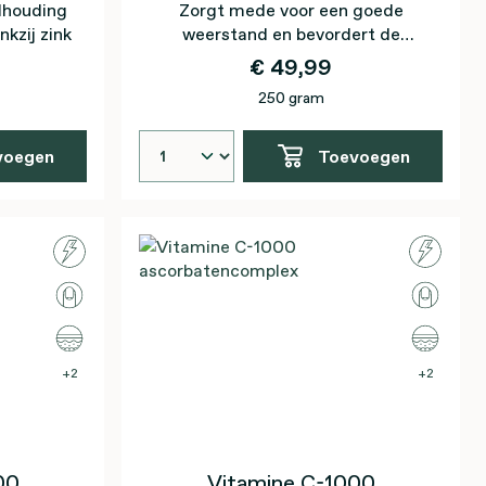
ndhouding
Zorgt mede voor een goede
kzij zink
weerstand en bevordert de
opname van ijzer
€ 49,99
250 gram
voegen
Toevoegen
2
2
00
Vitamine C-1000