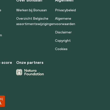
Over Bonusan
Algemeen
e
Werken bij Bonusan
Privacybeleid
Overzicht Belgische
Algemene
assortimentswijzigingen
voorwaarden
Disclaimer
en
Copyright
Cookies
 score
Onze partners