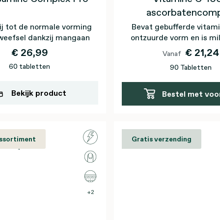
ascorbatencomp
ij tot de normale vorming
Bevat gebufferde vitami
weefsel dankzij mangaan
ontzuurde vorm en is mi
de tanden
€ 26,99
€ 21,24
Vanaf
60 tabletten
90 Tabletten
Bekijk product
Bestel met voo
assortiment
Gratis verzending
2