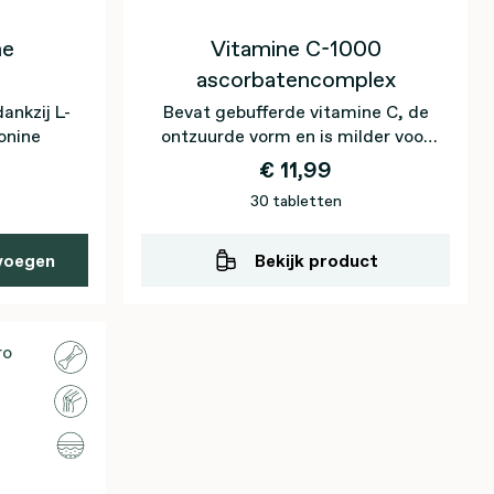
ne
Vitamine C-1000
ascorbatencomplex
nkzij L-
Bevat gebufferde vitamine C, de
onine
ontzuurde vorm en is milder voor
de tanden
€ 11,99
30 tabletten
voegen
Bekijk product