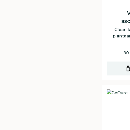
V
as
Clean l
plantaar
90 