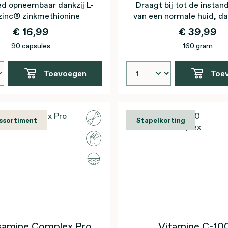
ed opneembaar dankzij L-
Draagt bij tot de insta
zinc® zinkmethionine
van een normale huid, dan
€ 16,99
€ 39,99
90 capsules
160 gram
Toevoegen
Toe
assortiment
Stapelkorting
samine Complex Pro
Vitamine C-10