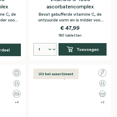
lex
ascorbatencomplex
ne C, de
Bevat gebufferde vitamine C, de
lder voor
ontzuurde vorm en is milder voor
de tanden
€ 47,99
180 tabletten
Toevoegen
rdeel
Uit het assortiment
4
2