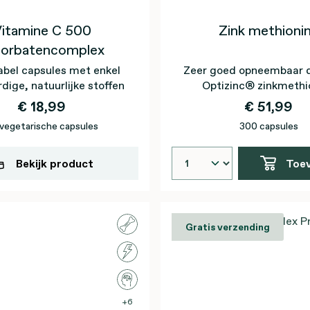
itamine C 500
Zink methioni
corbatencomplex
abel capsules met enkel
Zeer goed opneembaar da
dige, natuurlijke stoffen
Optizinc® zinkmethi
€ 18,99
€ 51,99
vegetarische capsules
300 capsules
Bekijk product
Toe
Gratis verzending
6