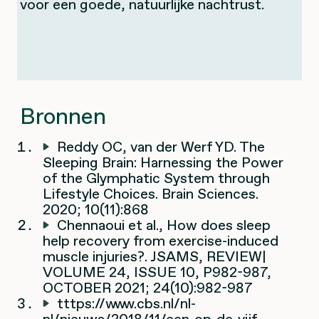
voor een goede, natuurlijke nachtrust.
Bronnen
Reddy OC, van der Werf YD. The
Sleeping Brain: Harnessing the Power
of the Glymphatic System through
Lifestyle Choices. Brain Sciences.
2020; 10(11):868
Chennaoui et al., How does sleep
help recovery from exercise-induced
muscle injuries?. JSAMS, REVIEW|
VOLUME 24, ISSUE 10, P982-987,
OCTOBER 2021; 24(10):982-987
tttps://www.cbs.nl/nl-
nl/nieuws/2018/11/een-op-de-vijf-