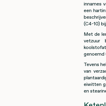
innames v
een harti
beschrijv
(C4-10) bi
Met de le
vetzuur 
koolstof
genoemd (
Tevens he
van verza
plantaard
eiwitten g
en stearin
Ketenl