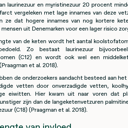
an laurinezuur en myristinezuur 20 procent mind
nfarct vergeleken met lage innames van deze vet
en ze dat hogere innames van nog kortere ket
j mensen uit Denemarken voor een lager risico zor
ngte van de keten wordt het aantal koolstofato
bedoeld. Zo bestaat laurinezuur bijvoorbee
atomen (C12) en wordt ook wel een middelket
Praagman et al. 2018).
bben de onderzoekers aandacht besteed aan het
digde vetten door onverzadigde vetten, koolh
ige eiwitten. Hier kwam uit naar voren dat pl
unstiger zijn dan de langeketenvetzuren palmitin
ezuur (C18) (Praagman et al. 2018).
engte van invloed