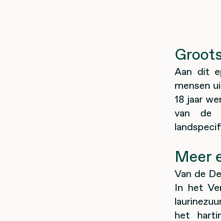
Groots
Aan dit 
mensen uit
18 jaar we
van de 
landspecif
Meer e
Van de De
In het Ve
laurinezuu
het hart