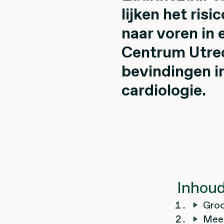
lijken het ris
naar voren in
Centrum Utre
bevindingen in
cardiologie.
Inhou
Groo
Meer