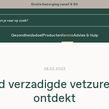
Bespaar met onze
Bonusan bundels
Gezondheidsdoel
Producten
Kennis
Advies & Hulp
28.02.2022
 verzadigde vetzure
ontdekt