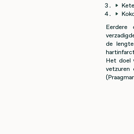
Kete
Koko
Eerdere 
verzadigd
de lengte
hartinfar
Het doel 
vetzuren 
(Praagman 