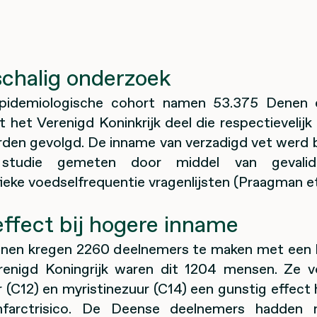
chalig onderzoek
epidemiologische cohort namen 53.375 Denen 
 het Verenigd Koninkrijk deel die respectievelijk
rden gevolgd. De inname van verzadigd vet werd 
studie gemeten door middel van gevalid
ieke voedselfrequentie vragenlijsten (Praagman et 
ffect bij hogere inname
nen kregen 2260 deelnemers te maken met een h
renigd Koningrijk waren dit 1204 mensen. Ze 
r (C12) en myristinezuur (C14) een gunstig effec
infarctrisico. De Deense deelnemers hadden