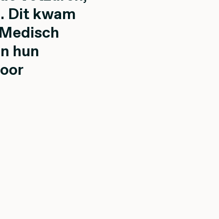
en. Dit kwam
t Medisch
n hun
voor