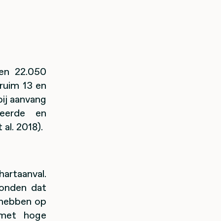
en 22.050
 ruim 13 en
bij aanvang
eerde en
al. 2018).
artaanval.
vonden dat
t hebben op
 met hoge