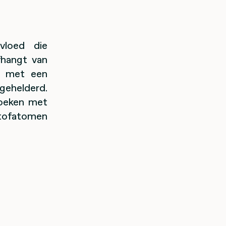
vloed die
fhangt van
ie met een
gehelderd.
zoeken met
stofatomen