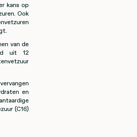
er kans op
zuren. Ook
envetzuren
gt.
men van de
ld uit 12
envetzuur
 vervangen
ydraten en
antaardige
ezuur (C16)