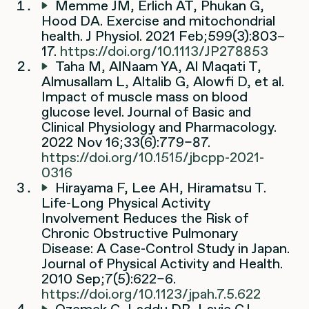
Memme JM, Erlich AT, Phukan G,
Hood DA. Exercise and mitochondrial
health. J Physiol. 2021 Feb;599(3):803–
17.
https://doi.org/10.1113/JP278853
Taha M, AlNaam YA, Al Maqati T,
Almusallam L, Altalib G, Alowfi D, et al.
Impact of muscle mass on blood
glucose level. Journal of Basic and
Clinical Physiology and Pharmacology.
2022 Nov 16;33(6):779–87.
https://doi.org/10.1515/jbcpp-2021-
0316
Hirayama F, Lee AH, Hiramatsu T.
Life-Long Physical Activity
Involvement Reduces the Risk of
Chronic Obstructive Pulmonary
Disease: A Case-Control Study in Japan.
Journal of Physical Activity and Health.
2010 Sep;7(5):622–6.
https://doi.org/10.1123/jpah.7.5.622
Ozemek C, Laddu DR, Lavie CJ,