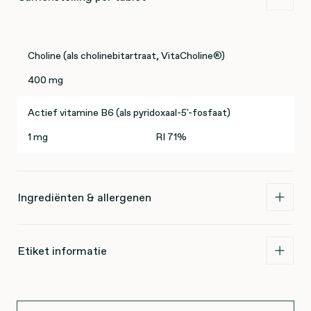
Choline (als cholinebitartraat, VitaCholine®)
400 mg
Actief vitamine B6 (als pyridoxaal-5'-fosfaat)
1 mg
RI 71%
Ingrediënten & allergenen
Etiket informatie