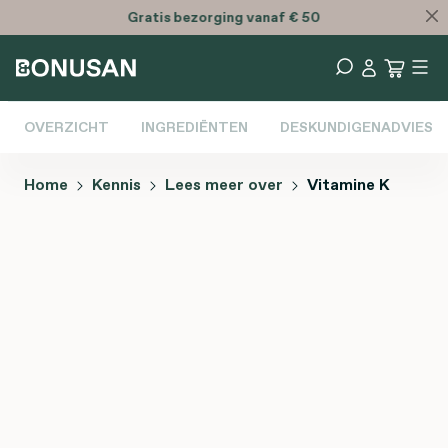
Gratis
bezorging vanaf € 50
OVERZICHT
INGREDIËNTEN
DESKUNDIGENADVIES
Home
Kennis
Lees meer over
Vitamine K
Afbeeldingengalerij overslaan