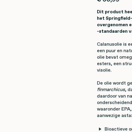
Dit product he
het Springfiel
overgenomen en
-standaarden v
Calanusolie is 
een puur en natu
olie bevat omeg
esters, een stru
visolie.
De olie wordt g
finmarchicus
, d
daardoor van nat
onderscheidend
waaronder EPA,
aanwezige asta
Bioactieve o