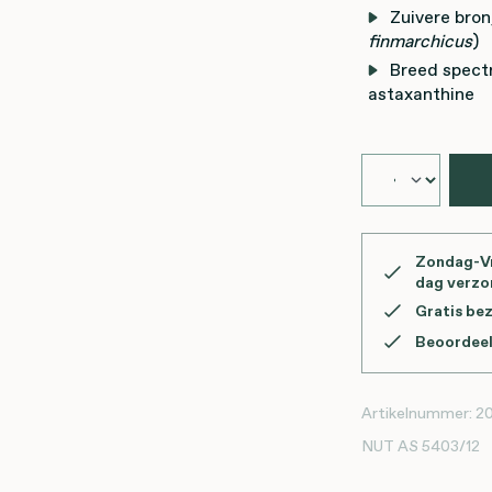
Zuivere bron
finmarchicus
)
Breed spect
astaxanthine
Zondag-Vr
dag verz
Gratis be
Beoordeel
Artikelnummer:
2
NUT
AS 5403/12