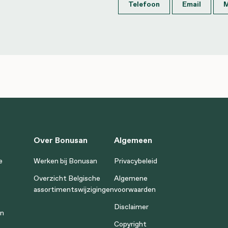
Telefoon
Email
M
Over Bonusan
Algemeen
e
Werken bij Bonusan
Privacybeleid
Overzicht Belgische
Algemene
assortimentswijzigingen
voorwaarden
Disclaimer
en
Copyright