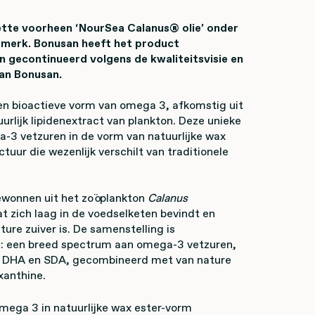
ette voorheen ‘NourSea Calanus® olie’ onder
d-merk. Bonusan heeft het product
 gecontinueerd volgens de kwaliteitsvisie en
an Bonusan.
een bioactieve vorm van omega 3, afkomstig uit
urlijk lipidenextract van plankton. Deze unieke
a-3 vetzuren in de vorm van natuurlijke wax
ctuur die wezenlijk verschilt van traditionele
ewonnen uit het zoöplankton
Calanus
at zich laag in de voedselketen bevindt en
ure zuiver is. De samenstelling is
: een breed spectrum aan omega-3 vetzuren,
 DHA en SDA, gecombineerd met van nature
xanthine.
mega 3 in natuurlijke wax ester-vorm