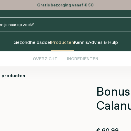
Gratis
bezorging vanaf € 50
Gezondheidsdoel
Producten
Kennis
Advies & Hulp
OVERZICHT
INGREDIËNTEN
 producten
Bonus
Calanu
€ 60,99