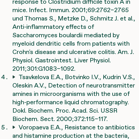
response to Clostridium difficile toxin A in
mice. Infect. Immun. 2001;69:2762–2765
und Thomas S., Metzke D., Schmitz J. et al.,
Anti-inflammatory effects of
Saccharomyces boulardii mediated by
myeloid dendritic cells from patients with
Crohn's disease and ulcerative colitis. Am. J.
Physiol. Gastrointest. Liver Physiol.
2011;301:G1083–1092.
Tsavkelova E.A., Botvinko I.V., Kudrin V.S.,
Oleskin A.V., Detection of neurotransmitter
amines in microorganisms with the use of
high-performance liquid chromatography.
Dokl. Biochem. Proc. Acad. Sci. USSR
Biochem. Sect. 2000;372:115–117.
Voropaeva E.A., Resistance to antibiotics
and histamine production at the bacteria,