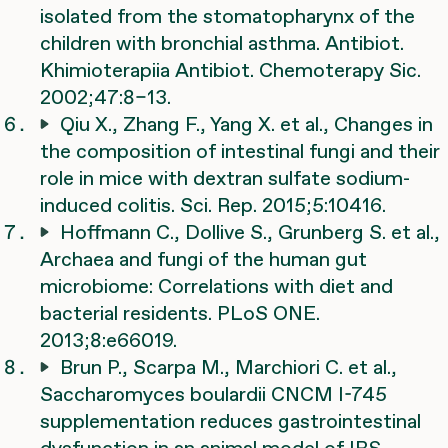
isolated from the stomatopharynx of the
children with bronchial asthma. Antibiot.
Khimioterapiia Antibiot. Chemoterapy Sic.
2002;47:8–13.
Qiu X., Zhang F., Yang X. et al., Changes in
the composition of intestinal fungi and their
role in mice with dextran sulfate sodium-
induced colitis. Sci. Rep. 2015;5:10416.
Hoffmann C., Dollive S., Grunberg S. et al.,
Archaea and fungi of the human gut
microbiome: Correlations with diet and
bacterial residents. PLoS ONE.
2013;8:e66019.
Brun P., Scarpa M., Marchiori C. et al.,
Saccharomyces boulardii CNCM I-745
supplementation reduces gastrointestinal
dysfunction in an animal model of IBS.