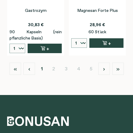
Gastrozym
Magnesan Forte Plus
30,83 €
28,96 €
90 Kapseln (rein
60 Stück
pflanzliche Basis)
+
+
Seite
Seite
Seite
Seite
Seite
1
2
3
4
5