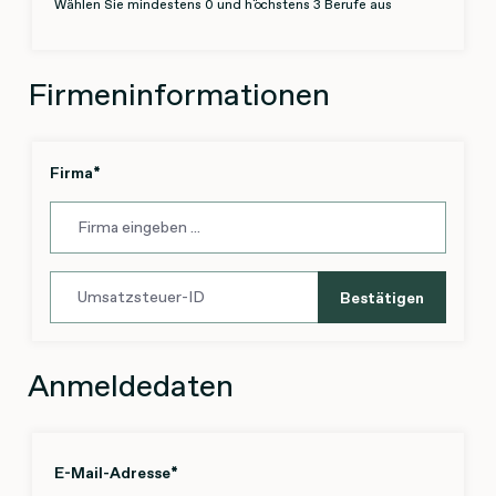
Wählen Sie mindestens 0 und höchstens 3 Berufe aus
Ernährungsberater
Gewichtsberater
Hautspezialist/Kosmetikerin
Firmeninformationen
Hebamme
Homöopath
Firma
*
Hormontherapeut
Kinesiologe
Lifestyle-Coach
Mesologe
Bestätigen
Naturheilkundlicher Arzt
Orthomolekularer Therapeuten
Anmeldedaten
Osteopath
Personal Trainer
Physiotherapeut
E-Mail-Adresse
*
Phytotherapeut