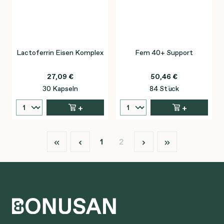
Lactoferrin Eisen Komplex
Fem 40+ Support
27,09 €
50,46 €
30 Kapseln
84 Stück
+
+
Seite
Seite
1
2