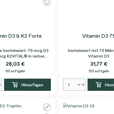
min D3 & K2 Forte
Vitamin D3 7
s hochdosiert: 75 mcg D3
hochdosiert mit 75 Mi
mcg K2VITAL® in nativem
Vitamin D3
Olivenöl extra
28,03 €
31,77 €
60 softgels
120 softgels
Hinzufügen
Hinz