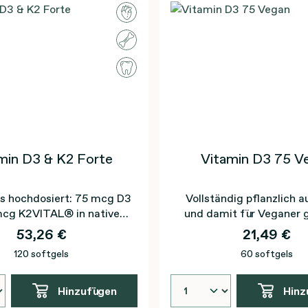
min D3 & K2 Forte
Vitamin D3 75 V
s hochdosiert: 75 mcg D3
Vollständig pflanzlich a
mcg K2VITAL® in nativem
und damit für Veganer 
Olivenöl extra
53,26 €
21,49 €
120 softgels
60 softgels
Hinzufügen
Hinz