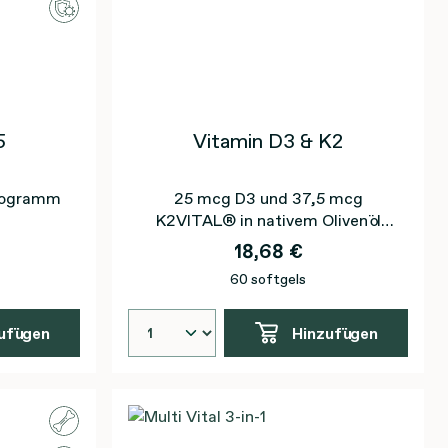
5
Vitamin D3 & K2
krogramm
25 mcg D3 und 37,5 mcg
K2VITAL® in nativem Olivenöl
extra
18,68 €
60 softgels
ufügen
Hinzufügen