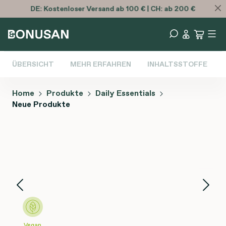
DE:
Kostenloser
Versand ab 100 € | CH: ab 200 €
ÜBERSICHT
MEHR ERFAHREN
INHALTSSTOFFE
Home
Produkte
Daily Essentials
Neue Produkte
Bildergalerie überspringen
Vegan