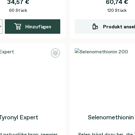
34,57 €
60,74 €
60 Stück
120 Stück
Hinzufügen
Produkt anse
Tyronyl Expert
Selenomethionin
t natuurlijke bron: zeewier
Selen trägt dazu bei, die 