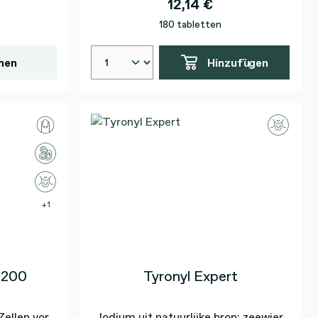
12,14 €
180 tabletten
hen
Hinzufügen
1
 200
Tyronyl Expert
Zellen vor
Jodium uit natuurlijke bron: zeewier