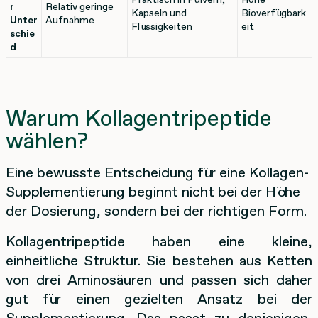
r
Relativ geringe
Kapseln und
Bioverfügbark
Unter
Aufnahme
Flüssigkeiten
eit
schie
d
Warum Kollagentripeptide
wählen?
Eine bewusste Entscheidung für eine Kollagen-
Supplementierung beginnt nicht bei der Höhe
der Dosierung, sondern bei der richtigen Form.
Kollagentripeptide haben eine kleine,
einheitliche Struktur. Sie bestehen aus Ketten
von drei Aminosäuren und passen sich daher
gut für einen gezielten Ansatz bei der
Supplementierung. Das passt zu denjenigen,