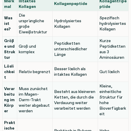
Merk
Intaktes
Kollagentripe
Kollagenpeptide
mal
Kollagen
ptide
Die
Was
Spezifisch
ursprüngliche
Hydrolysiertes
ist
hydrolysiertes
große
Kollagen
es?
Kollagen
Eiweißstruktur
Größ
Kurze
Peptidketten
e und
Groß und
Peptidketten
unterschiedlicher
Struk
komplex
aus 3
Länge
tur
Aminosäuren
Lösli
Besser löslich als
chkei
Relativ begrenzt
Gut löslich
intaktes Kollagen
t
Kleine,
Verar
Muss zunächst
Besteht aus kleineren
einheitliche
beitu
im Magen-
Ketten, die durch die
Struktur für
ng im
Darm-Trakt
Verdauung weiter
hohe
Körp
weiter abgebaut
verarbeitet werden
Bioverfügbark
er
werden
eit
Prakt
ische
Praktisch in Pulvern,
Hohe