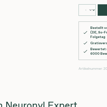
Bestellt v
(DE, So-Fr
Folgetag
Gratisver
Bewertet m
6000 Bew
Artikelnummer:
2
 Neuronyl Expert