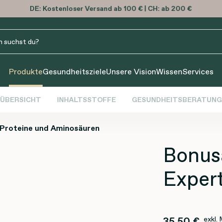
DE:
Kostenloser
Versand ab 100 € | CH: ab 200 €
Produkte
Gesundheitsziele
Unsere Vision
Wissen
Services
ÜBERSICHT
INHALTSSTOFFE
GESUNDHEITSBERATUNG
Proteine und Aminosäuren
Bonus
Exper
35,50 €
exkl.