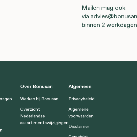
Mailen mag ook:
via
advies@bonusan.
binnen 2 werkdagen
Over Bonusan
Algemeen
vragen
Werken bij Bonusan
Privacybeleid
Overzicht
Algemene
Nederlandse
voorwaarden
assortimentswijzigingen
Disclaimer
en
Copyright