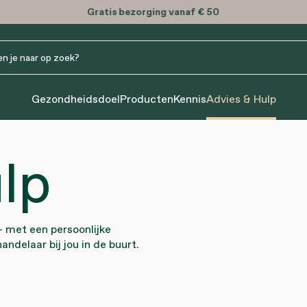
Gratis
bezorging vanaf € 50
Gezondheidsdoel
Producten
Kennis
Advies & Hulp
lp
— met een persoonlijke
ndelaar bij jou in de buurt.