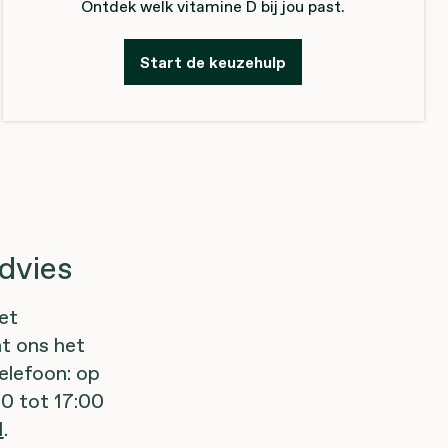
Ontdek welk vitamine D bij jou past.
Start de keuzehulp
advies
et
t ons het
telefoon: op
0 tot 17:00
1
.