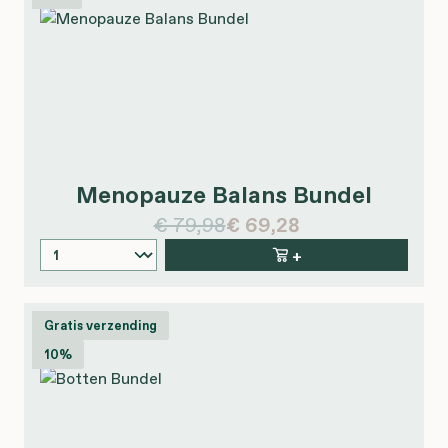
Menopauze Balans Bundel
€ 79,98
€ 69,28
+
Gratis verzending
10%