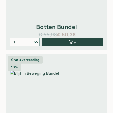
Botten Bundel
€ 55,98
€ 50,38
+
Gratis verzending
10%