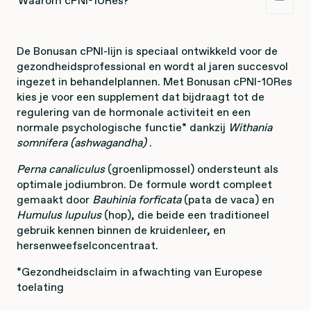
Waarom cPNI-10Res?
De Bonusan cPNI-lijn is speciaal ontwikkeld voor de
gezondheidsprofessional en wordt al jaren succesvol
ingezet in behandelplannen. Met Bonusan cPNI-10Res
kies je voor een supplement dat bijdraagt tot de
regulering van de hormonale activiteit en een
normale psychologische functie* dankzij
Withania
somnifera (ashwagandha)
.
Perna canaliculus
(groenlipmossel) ondersteunt als
optimale jodiumbron. De formule wordt compleet
gemaakt door
Bauhinia forficata
(pata de vaca) en
Humulus
lupulus
(hop), die beide een traditioneel
gebruik kennen binnen de kruidenleer, en
hersenweefselconcentraat.
*Gezondheidsclaim in afwachting van Europese
toelating