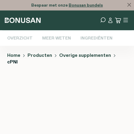
Bespaar met onze
Bonusan bundels
OVERZICHT
MEER WETEN
INGREDIËNTEN
Home
Producten
Overige supplementen
cPNI
Afbeeldingengalerij overslaan