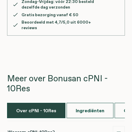
Zondag-Vrijdag: vóór 22:30 besteld
dezelfde dag verzonden
Gratis bezorging vanaf € 50
Beoordeeld met 4,7/5,0 uit 6000+
reviews
Meer over Bonusan cPNI -
10Res
Over cPNI - 10Res
Ingrediënten
Geb