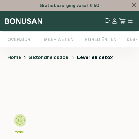
Gratis
bezorging vanaf € 50
OVERZICHT
MEER WETEN
INGREDIËNTEN
DESK
Home
Gezondheidsdoel
Lever en detox
Afbeeldingengalerij overslaan
Vegan