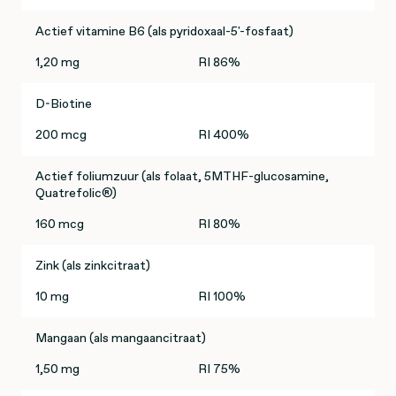
Actief vitamine B6 (als pyridoxaal-5'-fosfaat)
1,20 mg
RI 86%
D-Biotine
200 mcg
RI 400%
Actief foliumzuur (als folaat, 5MTHF-glucosamine,
Quatrefolic®)
160 mcg
RI 80%
Zink (als zinkcitraat)
10 mg
RI 100%
Mangaan (als mangaancitraat)
1,50 mg
RI 75%