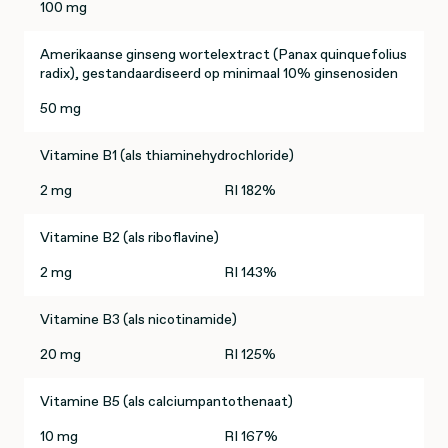
100 mg
Amerikaanse ginseng wortelextract (Panax quinquefolius
radix), gestandaardiseerd op minimaal 10% ginsenosiden
50 mg
Vitamine B1 (als thiaminehydrochloride)
2 mg
RI 182%
Vitamine B2 (als riboflavine)
2 mg
RI 143%
Vitamine B3 (als nicotinamide)
20 mg
RI 125%
Vitamine B5 (als calciumpantothenaat)
10 mg
RI 167%