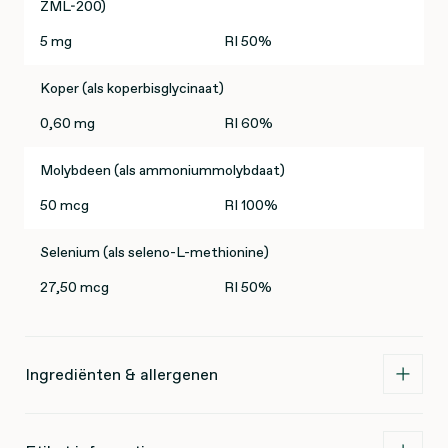
ZML-200)
5 mg
RI 50%
Koper (als koperbisglycinaat)
0,60 mg
RI 60%
Molybdeen (als ammoniummolybdaat)
50 mcg
RI 100%
Selenium (als seleno-L-methionine)
27,50 mcg
RI 50%
Ingrediënten & allergenen