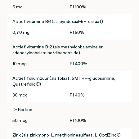
6 mg
RI 100%
Actief vitamine B6 (als pyridoxaal-5'-fosfaat)
0,70 mg
RI 50%
Actief vitamine B12 (als methylcobalamine en
adenosylcobalamine/dibencozide)
10 mcg
RI 400%
Actief foliumzuur (als folaat, 5MTHF-glucosamine,
Quatrefolic®)
80 mcg
RI 40%
D-Biotine
50 mcg
RI 100%
Zink (als zinkmono-L-methioninesulfaat, L-OptiZinc®