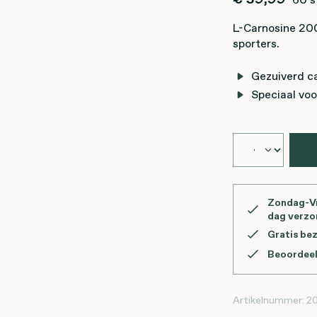
L-Carnosine 200
sporters.
Gezuiverd c
Speciaal voo
Zondag-Vr
dag verz
Gratis be
Beoordeel
Artikelnummer:
2