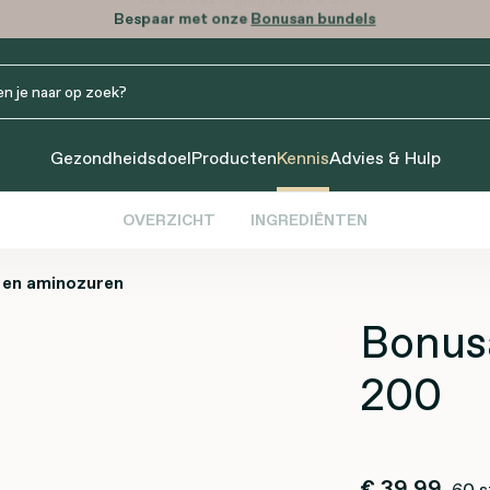
Bespaar met onze
Bonusan bundels
Gezondheidsdoel
Producten
Kennis
Advies & Hulp
OVERZICHT
INGREDIËNTEN
 en aminozuren
Bonus
200
€ 39,99
60 s