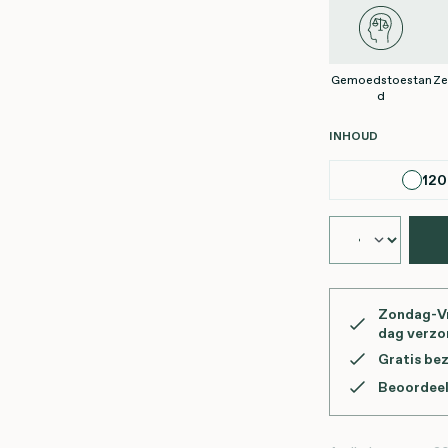
Gemoedstoestan
Ze
d
SELECTEER
INHOUD
120
Zondag-Vr
dag verz
Gratis be
Beoordeel