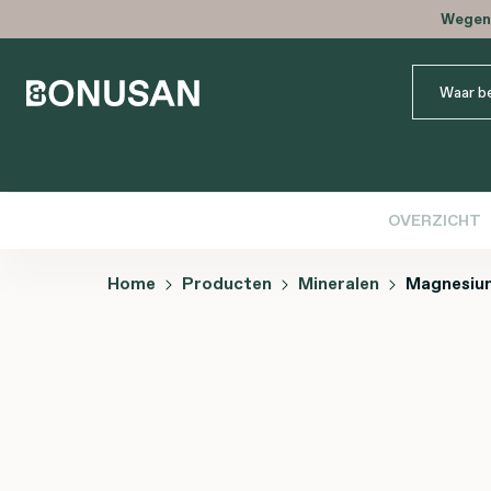
Wegens
OVERZICHT
Home
Producten
Mineralen
Magnesium
Afbeeldingengalerij overslaan