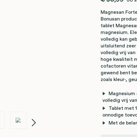
Magnesan Forte 
Bonusan produc
tablet Magnesan
magnesium. Ele
volledig kan ge
uitsluitend zee
volledig vrij v
hoge kwaliteit 
cofactoren vitam
gewend bent be
zoals kleur-, ge
Magnesium a
volledig vrij 
Tablet met 
onnodige toev
Met de belan