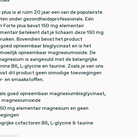
plus is al ruim 20 jaar een van de populairste
ten onder gezondheidsprofessionals. Eén
 Forte plus bevat 150 mg elementair
mentair betekent dat je lichaam deze 150 mg
bruiken. Bovendien bevat het product
r goed opneembaar bisglycinaat en is het
an moeilijk opneembaar magnesiumoxide. De
magnesium is aangevuld met de belangrijke
ine B6, L-glycine en taurine. Zoals je van ons
vat dit product geen onnodige toevoegingen
ur- en smaakstoffen.
ls goed opneembaar magnesiumbisglycinaat,
van magnesiumoxide
150 mg elementair magnesium en geen
oegingen
grijke cofactoren B6, L-glycine & taurine