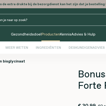
 de extra drukte bij de bezorgdienst kan het zijn dat je bestelling l
Gezondheidsdoel
Producten
Kennis
Advies & Hulp
MEER WETEN
INGREDIËNTEN
DESKUNDIGENADVIES
 bisglycinaat
Bonus
Forte 
€ 30,99
60 s