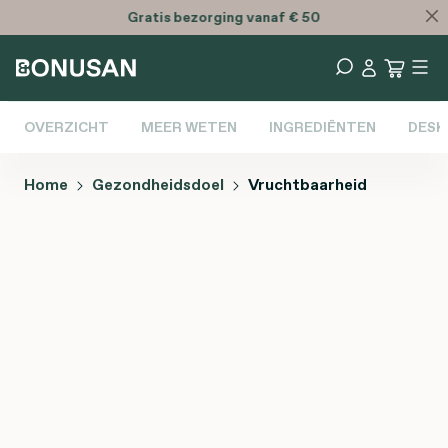
Bespaar met onze
Bonusan bundels
Gratis
bezorging vanaf € 50
OVERZICHT
MEER WETEN
INGREDIËNTEN
DESK
Home
Gezondheidsdoel
Vruchtbaarheid
Afbeeldingengalerij overslaan