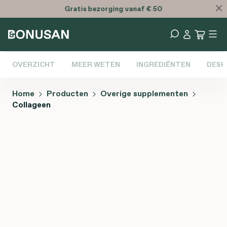
Gratis
bezorging vanaf € 50
OVERZICHT
MEER WETEN
INGREDIËNTEN
DESK
Home
Producten
Overige supplementen
Collageen
Afbeeldingengalerij overslaan