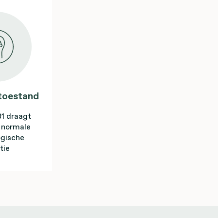
oestand
B1 draagt
n normale
ogische
tie