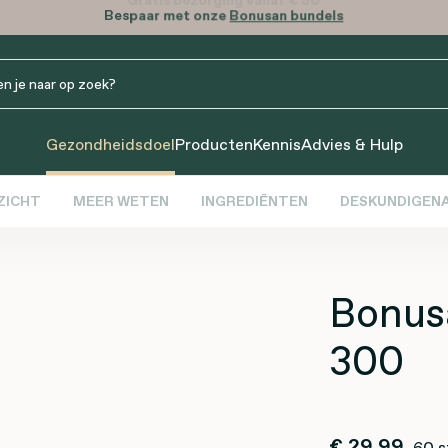
Bespaar met onze
Bonusan bundels
Gezondheidsdoel
Producten
Kennis
Advies & Hulp
ZICHT
MEER WETEN
INGREDIËNTEN
DESKUNDIGENA
Bonus
300
€ 29,99
60 s