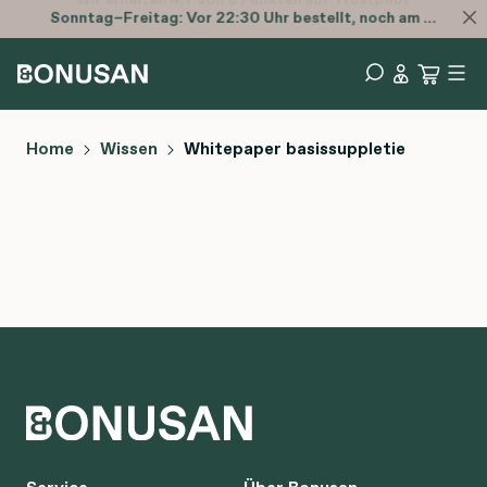
Sonntag–Freitag: Vor 22:30 Uhr bestellt, noch am selben Tag versendet.
Home
Wissen
Whitepaper basissuppletie