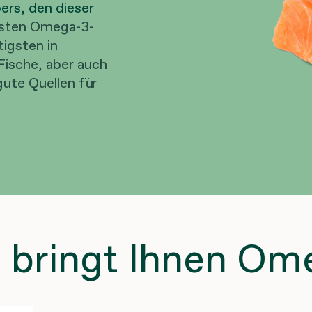
ers, den dieser
gsten Omega-3-
igsten in
ische, aber auch
ute Quellen für
 bringt Ihnen Om