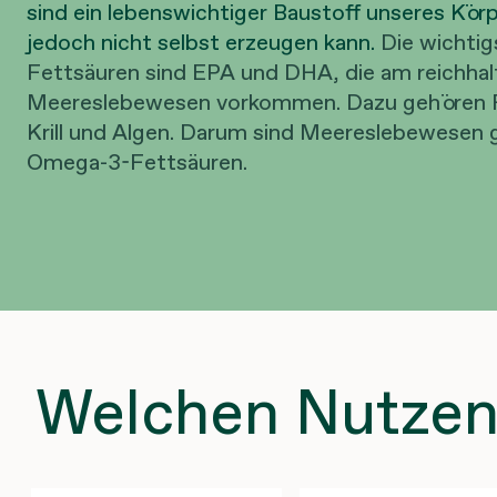
sind ein lebenswichtiger Baustoff unseres Körp
jedoch nicht selbst erzeugen kann.
Die wichti
Fettsäuren sind EPA und DHA, die am reichhalt
Meereslebewesen vorkommen. Dazu gehören F
Krill und Algen. Darum sind Meereslebewesen g
Omega-3-Fettsäuren.
Welchen Nutzen