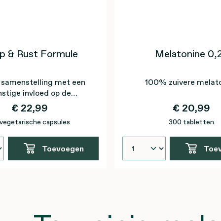
ap & Rust Formule
Melatonine 0,
 samenstelling met een
100% zuivere melat
stige invloed op de
ctie* door de toevoeging
€ 22,99
€ 20,99
van valeriaan
vegetarische capsules
300 tabletten
Toevoegen
Toe