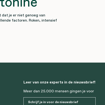
tonine
 dat je er niet genoeg van
lende factoren. Roken, intensief
agen aan een lage productie van
e licht van beeldschermen kunnen
elatonine.
j een
ort?
ie helpen:
Leer van onze experts in de nieuwsbrief!
Meer dan 25.000 mensen gingen je voor
ed gaan
Schrijf je in voor de nieuwsbrief