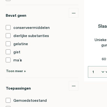
Bevat geen
Sla
conserveermiddelen
dierlijke substanties
Unieke
gelatine
gun
slaapfun
gist
60 
maïs
Toon meer +
Toepassingen
Gemoedstoestand