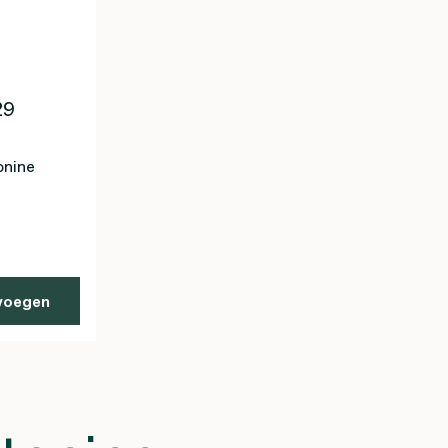
29
onine
voegen